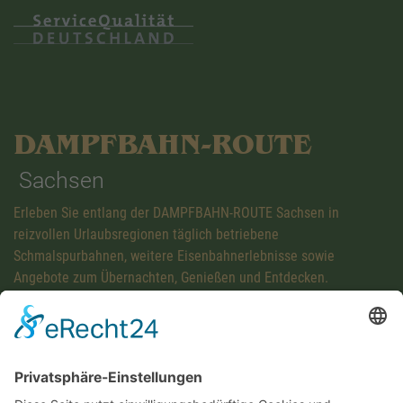
DAMPFBAHN-ROUTE
Sachsen
Erleben Sie entlang der DAMPFBAHN-ROUTE Sachsen in
reizvollen Urlaubsregionen täglich betriebene
Schmalspurbahnen, weitere Eisenbahnerlebnisse sowie
Angebote zum Übernachten, Genießen und Entdecken.