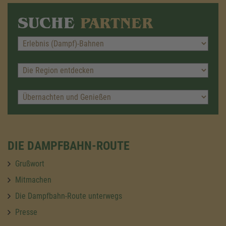
SUCHE
PARTNER
DIE DAMPFBAHN-ROUTE
Grußwort
Mitmachen
Die Dampfbahn-Route unterwegs
Presse