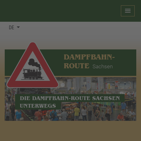
DE
DAMPFBAHN-
ROUTE
Sachsen
DIE DAMPFBAHN-ROUTE SACHSEN
UNTERWEGS