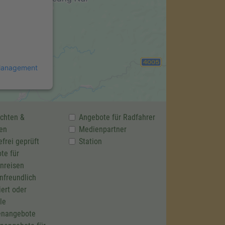
 Management
chten &
Angebote für Radfahrer
en
Medienpartner
efrei geprüft
Station
te für
nreisen
nfreundlich
ziert oder
le
enangebote