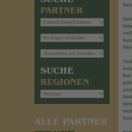
Natu
PARTNER
Geni
lieb
viel
Auss
Olbe
Trad
SUCHE
entl
Bad 
REGIONEN
größ
einz
Musk
könn
nach
Auss
ALLE PARTNER