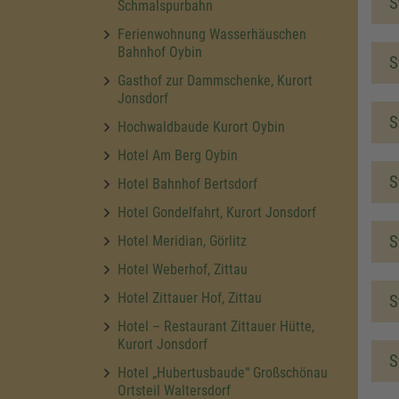
S
Schmalspurbahn
Ferienwohnung Wasserhäuschen
Bahnhof Oybin
S
Gasthof zur Dammschenke, Kurort
Jonsdorf
S
Hochwaldbaude Kurort Oybin
Hotel Am Berg Oybin
S
Hotel Bahnhof Bertsdorf
Hotel Gondelfahrt, Kurort Jonsdorf
S
Hotel Meridian, Görlitz
Hotel Weberhof, Zittau
Hotel Zittauer Hof, Zittau
S
Hotel – Restaurant Zittauer Hütte,
Kurort Jonsdorf
S
Hotel „Hubertusbaude“ Großschönau
Ortsteil Waltersdorf