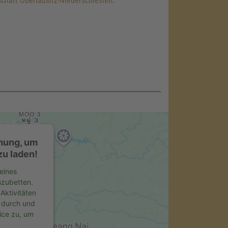
chaft Oberlausitz-Niederschlesien
.
mung, um
u laden!
eines
nzubetten.
Aktivitäten
s durch und
ice zu, um