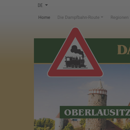
DE
(current)
Home
Die Dampfbahn-Route
Regionen
D
OBERLAUSIT