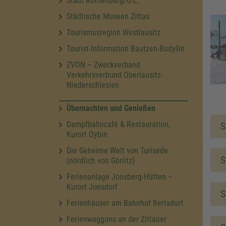
Stadt Rothenburg/O.L.
Städtische Museen Zittau
Tourismusregion Westlausitz
Tourist-Information Bautzen-Budyšin
ZVON – Zweckverband
Verkehrsverbund Oberlausitz-
Niederschlesien
Übernachten und Genießen
Dampfbahncafé & Restauration,
S
Kurort Oybin
Die Geheime Welt von Turisede
S
(nördlich von Görlitz)
Ferienanlage Jonsberg-Hütten –
Kurort Jonsdorf
S
Ferienhäuser am Bahnhof Bertsdorf
Ferienwaggons an der Zittauer