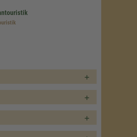
ntouristik
uristik