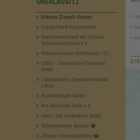
OBERLAUSITZ
Weit
St
Erlebnis (Dampf)-Bahnen
Energiefabrik Knappenrode
Sta
Interessenverband der Zittauer
His
Schmalspurbahnen e.V.
Kleinbahnverein Rothenburg / O.L.
STR
ODEG – Ostdeutsche Eisenbahn
GmbH
Ostsächsische Eisenbahnfreunde
Löbau
Parkeisenbahn Görlitz
Pro Herrnhuter Bahn e.V.
trilex / Die Länderbahn GmbH
Waldeisenbahn Muskau
Zittauer Schmalspurbahn