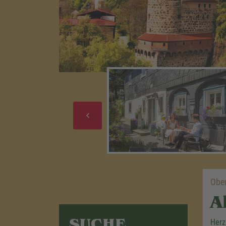
Ober
A
SUCHE
Herz