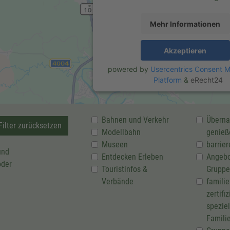
Mehr Informationen
Akzeptieren
powered by
Usercentrics Consent
Platform
&
eRecht24
Bahnen und Verkehr
Überna
ilter zurücksetzen
Modellbahn
genieß
Museen
barrier
und
Entdecken Erleben
Angebo
oder
Touristinfos &
Gruppe
Verbände
familie
zertifi
speziel
Famili