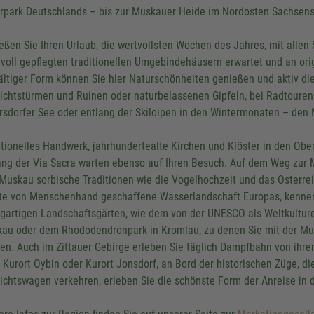
rpark Deutschlands – bis zur Muskauer Heide im Nordosten Sachsens 
eßen Sie Ihren Urlaub, die wertvollsten Wochen des Jahres, mit allen 
evoll gepflegten traditionellen Umgebindehäusern erwartet und an orig
fältiger Form können Sie hier Naturschönheiten genießen und aktiv d
ichtstürmen und Ruinen oder naturbelassenen Gipfeln, bei Radtour
rsdorfer See oder entlang der Skiloipen in den Wintermonaten – den
itionelles Handwerk, jahrhundertealte Kirchen und Klöster in den Ob
ang der Via Sacra warten ebenso auf Ihren Besuch. Auf dem Weg zur
Muskau sorbische Traditionen wie die Vogelhochzeit und das Osterrei
te von Menschenhand geschaffene Wasserlandschaft Europas, kennen.
igartigen Landschaftsgärten, wie dem von der UNESCO als Weltkultur
au oder dem Rhododendronpark in Kromlau, zu denen Sie mit der M
en. Auch im Zittauer Gebirge erleben Sie täglich Dampfbahn von ihrer
 Kurort Oybin oder Kurort Jonsdorf, an Bord der historischen Züge, 
ichtswagen verkehren, erleben Sie die schönste Form der Anreise in 