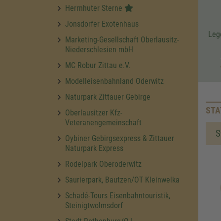
Herrnhuter Sterne
Jonsdorfer Exotenhaus
Leg
Marketing-Gesellschaft Oberlausitz-
Niederschlesien mbH
MC Robur Zittau e.V.
Modelleisenbahnland Oderwitz
Naturpark Zittauer Gebirge
STA
Oberlausitzer Kfz-
Veteranengemeinschaft
S
Oybiner Gebirgsexpress & Zittauer
Naturpark Express
Rodelpark Oberoderwitz
Saurierpark, Bautzen/OT Kleinwelka
Schadé-Tours Eisenbahntouristik,
Steinigtwolmsdorf