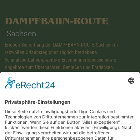
DAMPFBAHN-ROUTE
Sachsen
Erleben Sie entlang der DAMPFBAHN-ROUTE Sachsen in
reizvollen Urlaubsregionen täglich betriebene
Schmalspurbahnen, weitere Eisenbahnerlebnisse sowie
Angebote zum Übernachten, Genießen und Entdecken.