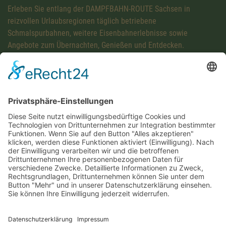
Erleben Sie entlang der DAMPFBAHN-ROUTE Sachsen in
reizvollen Urlaubsregionen täglich betriebene
Schmalspurbahnen, weitere Eisenbahnerlebnisse sowie
Angebote zum Übernachten, Genießen und Entdecken.