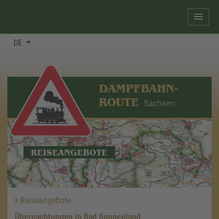
DE
DAMPFBAHN-
ROUTE
Sachsen
REISEANGEBOTE
Reiseangebote
Übernachtungen in Bad Sonnenland