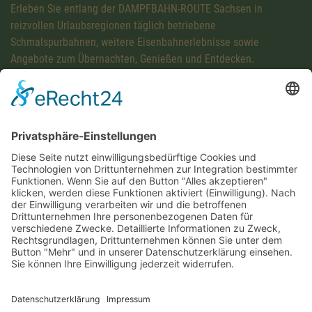
Erleben Sie entlang der DAMPFBAHN-ROUTE Sachsen in
reizvollen Urlaubsregionen täglich betriebene
Schmalspurbahnen, weitere Eisenbahnerlebnisse sowie
Angebote zum Übernachten, Genießen und Entdecken.