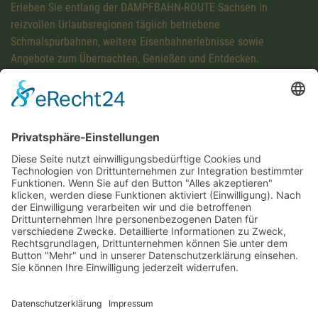
Erleben Sie entlang der DAMPFBAHN-ROUTE Sachsen in
reizvollen Urlaubsregionen täglich betriebene
Schmalspurbahnen, weitere Eisenbahnerlebnisse sowie
Angebote zum Übernachten, Genießen und Entdecken.