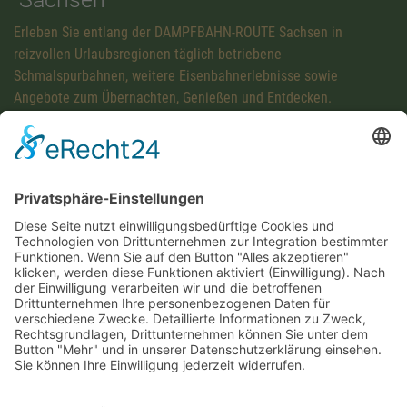
Erleben Sie entlang der DAMPFBAHN-ROUTE Sachsen in
reizvollen Urlaubsregionen täglich betriebene
Schmalspurbahnen, weitere Eisenbahnerlebnisse sowie
Angebote zum Übernachten, Genießen und Entdecken.