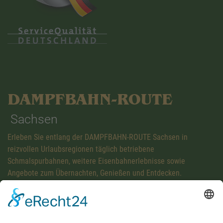
DAMPFBAHN-ROUTE
Sachsen
Erleben Sie entlang der DAMPFBAHN-ROUTE Sachsen in
reizvollen Urlaubsregionen täglich betriebene
Schmalspurbahnen, weitere Eisenbahnerlebnisse sowie
Angebote zum Übernachten, Genießen und Entdecken.