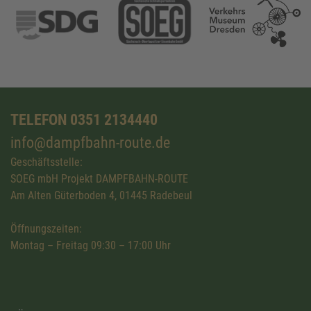
TELEFON 0351 2134440
info@dampfbahn-route.de
Geschäftsstelle:
SOEG mbH Projekt DAMPFBAHN-ROUTE
Am Alten Güterboden 4, 01445 Radebeul
Öffnungszeiten:
Montag – Freitag 09:30 – 17:00 Uhr