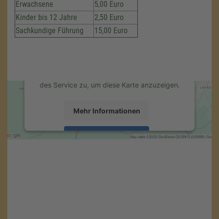
Erwachsene
5,00 Euro
um den Google Maps-Service zu
laden!
Kinder bis 12 Jahre
2,50 Euro
Sachkundige Führung
15,00 Euro
Wir verwenden einen Service eines
Drittanbieters, um Karteninhalte einzubetten.
Dieser Service kann Daten zu Ihren
Aktivitäten sammeln. Bitte lesen Sie die
Details durch und stimmen Sie der Nutzung
des Service zu, um diese Karte anzuzeigen.
Mehr Informationen
Akzeptieren
powered by
Usercentrics Consent
Management Platform
&
eRecht24