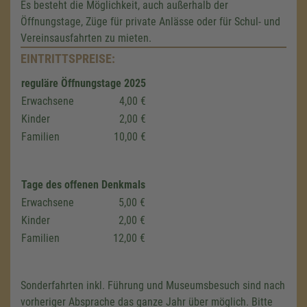
Es besteht die Möglichkeit, auch außerhalb der
Öffnungstage, Züge für private Anlässe oder für Schul- und
Vereinsausfahrten zu mieten.
EINTRITTSPREISE:
reguläre Öffnungstage 2025
Erwachsene
4,00 €
Kinder
2,00 €
Familien
10,00 €
Tage des offenen Denkmals
Erwachsene
5,00 €
Kinder
2,00 €
Familien
12,00 €
Wir benötigen Ihre Zustimmung,
um den Google Maps-Service zu
laden!
Sonderfahrten inkl. Führung und Museumsbesuch sind nach
vorheriger Absprache das ganze Jahr über möglich. Bitte
Wir verwenden einen Service eines