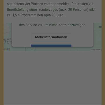
spätestens vier Wochen vorher anmelden. Die Kosten zur
Drittanbieters, um Karteninhalte einzubetten.
Bereitstellung eines Sonderzuges (max. 20 Personen) inkl.
Dieser Service kann Daten zu Ihren
Aktivitäten sammeln. Bitte lesen Sie die
ca. 1,5 h Programm betragen 90 Euro.
Details durch und stimmen Sie der Nutzung
des Service zu, um diese Karte anzuzeigen.
Mehr Informationen
Akzeptieren
powered by
Usercentrics Consent
Management Platform
&
eRecht24