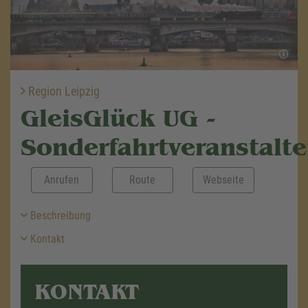
Region Leipzig
GleisGlück UG -
Sonderfahrtveranstalte
Anrufen
Route
Webseite
Beschreibung
Kontakt
KONTAKT