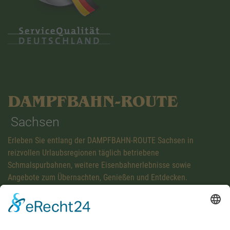
DAMPFBAHN-ROUTE
Sachsen
Erleben Sie entlang der DAMPFBAHN-ROUTE Sachsen in
reizvollen Urlaubsregionen täglich betriebene
Schmalspurbahnen, weitere Eisenbahnerlebnisse sowie
Angebote zum Übernachten, Genießen und Entdecken.