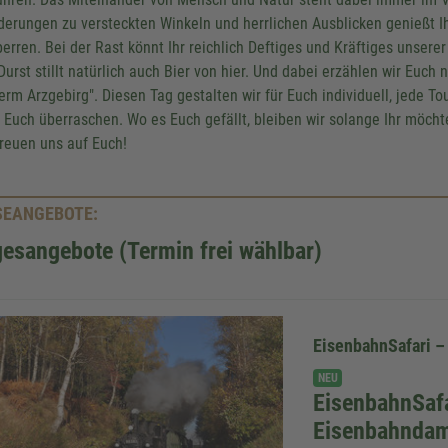
erungen zu versteckten Winkeln und herrlichen Ausblicken genießt Ih
perren. Bei der Rast könnt Ihr reichlich Deftiges und Kräftiges unsere
Durst stillt natürlich auch Bier von hier. Und dabei erzählen wir Euc
erm Arzgebirg". Diesen Tag gestalten wir für Euch individuell, jede To
t Euch überraschen. Wo es Euch gefällt, bleiben wir solange Ihr möcht
freuen uns auf Euch!
SEANGEBOTE:
esangebote (Termin frei wählbar)
EisenbahnSafari –
NEU
EisenbahnSafa
Eisenbahnda