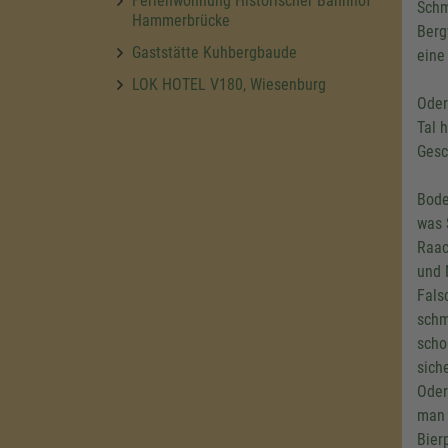
Ferienwohnung Historischer Bahnhof
Schm
Hammerbrücke
Berg
Gaststätte Kuhbergbaude
eine
LOK HOTEL V180, Wiesenburg
Oder
Tal 
Gesc
Bode
was 
Raac
und 
Fals
schm
scho
sich
Oder
man 
Bier