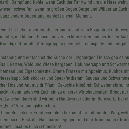
ieröl, Dampf und Kohle, wenn Euch der Fahrtwind um die Nase weht. 
wiesen schweifen, wenn im großen Bogen Berge und Wälder an Euch v
 ganz andere Bedeutung- genießt diesen Moment.
 wollt Ihr lieber abenteuerlicher und rasanter im Erzgebirge unterwe
hinunter, mit kleinen Pausen an versteckten Ecken und herrlichen Ausb
hwindigkeit für alle Altersgruppen geeignet. Teamspiele und -aufgab
nständig und einfach ist die Küche der Erzgebirger. Fleisch gab es n
Stall, Garten, Wald und Wiese hergaben. Holunnersupp und Schwarz
hemaad und Eigeschnietne, Griene Fratzen mit Äppelmus, Kuhhos mit G
Nesselsupp, Schieböcker und Speckfettbemm, Saubaa und Schwamme
cher Hos und Ant aus dr Pfann, Gekochte Kließ mit Schwammebrie. Ihr 
eckt - dann laden wir Euch ein zu unserer Wirtshaussafari. Bringt nu
n. Zwischendurch sind wir beim Handwerker oder im Bergwerk, bei e
er „Euer“ Verdauungslikörchen.
 beim Besuch der Kräuterweiblein bekommt Ihr mit auf den Weg, wel
dem bösen Blick der Nachbarin begegnet und den Traummann (-frau) b
probe? Lasst es Euch schmecken!