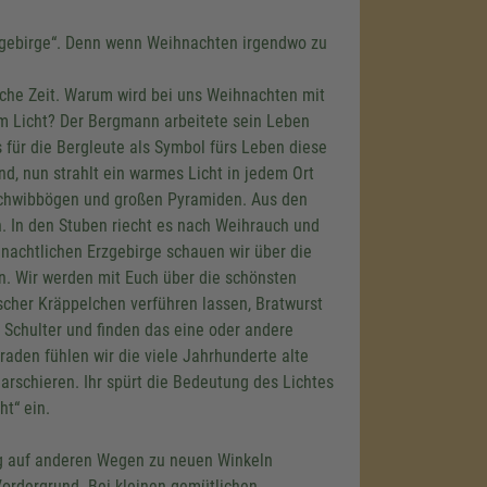
zgebirge“. Denn wenn Weihnachten irgendwo zu
liche Zeit. Warum wird bei uns Weihnachten mit
em Licht? Der Bergmann arbeitete sein Leben
s für die Bergleute als Symbol fürs Leben diese
nd, nun strahlt ein warmes Licht in jedem Ort
Schwibbögen und großen Pyramiden. Aus den
 In den Stuben riecht es nach Weihrauch und
nachtlichen Erzgebirge schauen wir über die
en. Wir werden mit Euch über die schönsten
her Kräppelchen verführen lassen, Bratwurst
 Schulter und finden das eine oder andere
raden fühlen wir die viele Jahrhunderte alte
marschieren. Ihr spürt die Bedeutung des Lichtes
ht“ ein.
Tag auf anderen Wegen zu neuen Winkeln
ordergrund. Bei kleinen gemütlichen