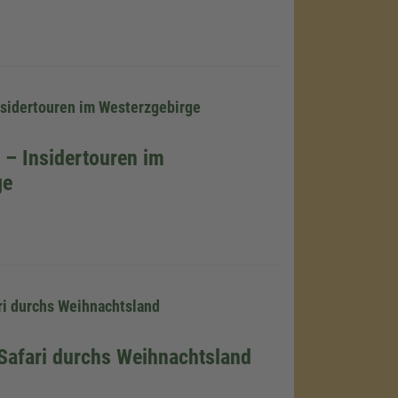
Insidertouren im Westerzgebirge
mung, um
i – Insidertouren im
u laden!
ge
eines
nzubetten.
Aktivitäten
s durch und
ice zu, um
ri durchs Weihnachtsland
 Safari durchs Weihnachtsland