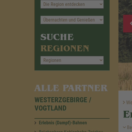
SUCHE
REGIONEN
ALLE PARTNER
WESTERZGEBIRGE /
Wes
VOGTLAND
E
Erlebnis (Dampf)-Bahnen
Be