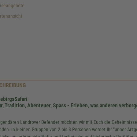
iseangebote
rtenansicht
CHREIBUNG
ebirgsSafari
r, Tradition, Abenteuer, Spass -
Erleben, was anderen verborge
egendären Landrover Defender möchten wir mit Euch die Geheimnisse 
nden. In kleinen Gruppen von 2 bis 8 Personen werdet Ihr "unner Arzge
licke, unverbrauchte Natur und technische und historische Raritäten w