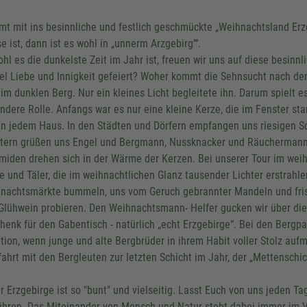
t mit ins besinnliche und festlich geschmückte „Weihnachtsland Er
e ist, dann ist es wohl in „unnerm Arzgebirg’“.
hl es die dunkelste Zeit im Jahr ist, freuen wir uns auf diese besinn
iel Liebe und Innigkeit gefeiert? Woher kommt die Sehnsucht nach d
 im dunklen Berg. Nur ein kleines Licht begleitete ihn. Darum spielt e
ndere Rolle. Anfangs war es nur eine kleine Kerze, die im Fenster sta
in jedem Haus. In den Städten und Dörfern empfangen uns riesigen 
tern grüßen uns Engel und Bergmann, Nussknacker und Räuchermann.
miden drehen sich in der Wärme der Kerzen. Bei unserer Tour im weih
e und Täler, die im weihnachtlichen Glanz tausender Lichter erstrahl
nachtsmärkte bummeln, uns vom Geruch gebrannter Mandeln und frisc
Glühwein probieren. Den Weihnachtsmann- Helfer gucken wir über die
henk für den Gabentisch - natürlich „echt Erzgebirge“. Bei den Bergpa
ition, wenn junge und alte Bergbrüder in ihrem Habit voller Stolz auf
fahrt mit den Bergleuten zur letzten Schicht im Jahr, der „Mettenschic
r Erzgebirge ist so "bunt" und vielseitig. Lasst Euch von uns jeden 
ühren. Das Miteinander von Mensch und Natur steht dabei immer im V