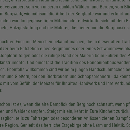
et verzaubert sein von unseren dunklen Wäldern und Bergen, vom Bli
im Bergwerk, wie mühsam die Arbeit der Bergleute war und erfahrt au
unden war. Im gegenseitigen Miteinander entwickelte sich mit dem Be
peln, Holzgestaltung und die Malerei, die Lieder und die Bergmusik s
möchten Euch mit Menschen bekannt machen, die in dieser alten Tradi
itzer beim Entstehen eines Bergmannes oder eines Schwammeweibls ü
Klöpplerin folgen oder die ruhige Hand der Malerin beim Führen des
kinstrumente. Und einer läßt die Tradition des Bandonionbaus wieder
ch. Ebenfalls willkommen sind wir beim jungen Handschuhmacher, bei
ern und Gießern, bei den Bierbrauern und Schnapsbrennern - da könnt
s mit vom Gefühl der Meister für Ihr altes Handwerk und Ihre Verbund
r.
schön ist es, wenn die alte Dampflok den Berg hoch schnauft, wenn p
en und Wälder dampfen. Steigt mit ein, kehrt in Eure Kindheit zurück
s täglich, teils zu Fahrtagen oder besonderen Anlässen ziehen Dampfl
re Region. Genießt das herrliche Erzgebirge ohne Lärm und Hektik.