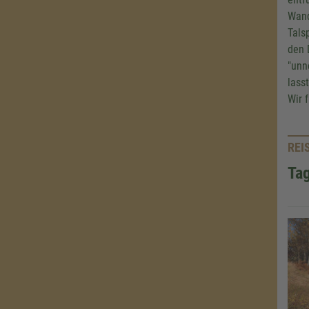
Wand
Tals
den 
"unn
lass
Wir 
REI
Tag