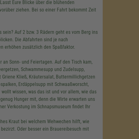
Lasst Eure Blicke über die blühenden
orüber ziehen. Bei so einer Fahrt bekommt Zeit
gs sein? Auf 2 bzw. 3 Rädern geht es vom Berg ins
licken. Die Abfahrten sind je nach
en erhöhen zusätzlich den Spaßfaktor.
ur an Sonn- und Feiertagen. Auf den Tisch kam,
beergetzen, Schwammesupp und Zudelsupp,
riene Kließ, Kräutersalat, Buttermillichgetzen
spalken, Erdäppelsupp mit Schwaaßworscht,
wollt wissen, was das ist und vor allem, wie das
r genug Hunger mit, denn die Wirte erwarten uns
iner Verkostung im Schnapsmuseum findet Ihr
ches Kraut bei welchem Wehwechen hilft, wie
ezirzt. Oder besser ein Brauereibesuch mit