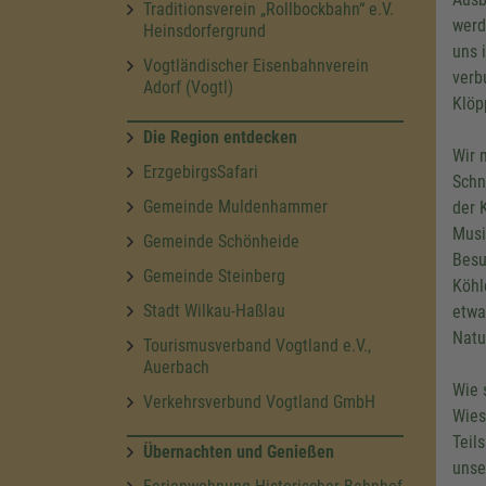
Traditionsverein „Rollbockbahn“ e.V.
werd
Heinsdorfergrund
uns 
Vogtländischer Eisenbahnverein
verb
Adorf (Vogtl)
Klöp
Die Region entdecken
Wir 
ErzgebirgsSafari
Schn
Gemeinde Muldenhammer
der 
Musi
Gemeinde Schönheide
Besu
Gemeinde Steinberg
Köhl
Stadt Wilkau-Haßlau
etwa
Natu
Tourismusverband Vogtland e.V.,
Auerbach
Wie 
Verkehrsverbund Vogtland GmbH
Wies
Teil
Übernachten und Genießen
unse