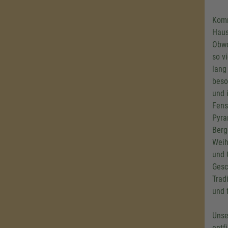
Komm
Haus
Obwo
so v
lang
beso
und 
Fens
Pyra
Berg
Weih
und 
Gesc
Trad
und 
Unse
entf