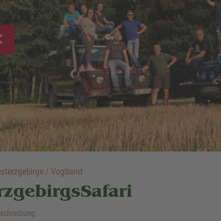
terzgebirge / Vogtland
rzgebirgsSafari
schreibung