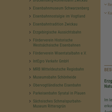
Brückenberg-Kohlenbahn Zwickau
Re
Eisenbahnmuseum Schwarzenberg
Ka
Eisenbahnnostalgie im Vogtland
Eisenbahntradition Zwickau
Erzgebirgische Aussichtsbahn
Förderverein Historische
Westsächsische Eisenbahnen
Förderverein Wisentatalbahn e.V.
IntEgro Verkehr GmbH
MRB Mitteldeutsche Regiobahn
BES
Museumsbahn Schönheide
Erzg
Obervogtländische Eisenbahn
Natu
Parkeisenbahn Syratal in Plauen
Im l
Sächsisches Schmalspurbahn-
erku
Museum Rittersgrün
Ausb