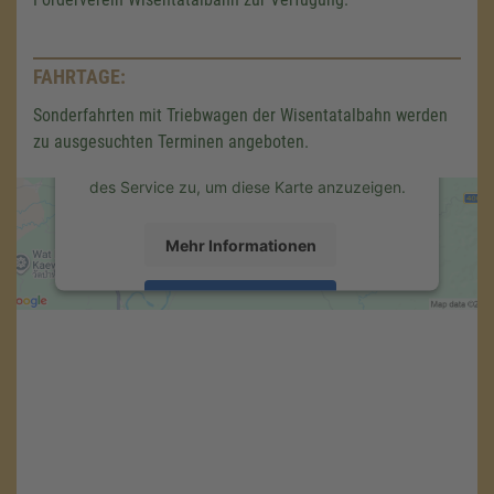
um den Google Maps-Service zu
laden!
Wir verwenden einen Service eines
FAHRTAGE:
Drittanbieters, um Karteninhalte einzubetten.
Sonderfahrten mit Triebwagen der Wisentatalbahn werden
Dieser Service kann Daten zu Ihren
Aktivitäten sammeln. Bitte lesen Sie die
zu ausgesuchten Terminen angeboten.
Details durch und stimmen Sie der Nutzung
des Service zu, um diese Karte anzuzeigen.
Mehr Informationen
Akzeptieren
powered by
Usercentrics Consent
Management Platform
&
eRecht24