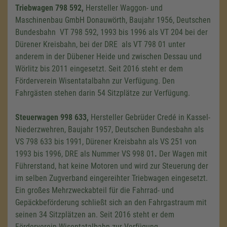
Triebwagen 798 592,
Hersteller Waggon- und
Maschinenbau GmbH Donauwörth, Baujahr 1956, Deutschen
Bundesbahn VT 798 592, 1993 bis 1996 als VT 204 bei der
Dürener Kreisbahn, bei der DRE als VT 798 01 unter
anderem in der Dübener Heide und zwischen Dessau und
Wörlitz bis 2011 eingesetzt. Seit 2016 steht er dem
Förderverein Wisentatalbahn zur Verfügung. Den
Fahrgästen stehen darin 54 Sitzplätze zur Verfügung.
Steuerwagen 998 633,
Hersteller Gebrüder Credé in Kassel-
Niederzwehren, Baujahr 1957, Deutschen Bundesbahn als
VS 798 633 bis 1991, Dürener Kreisbahn als VS 251 von
1993 bis 1996, DRE als Nummer VS 998 01
.
Der Wagen mit
Führerstand, hat keine Motoren und wird zur Steuerung der
im selben Zugverband eingereihter Triebwagen eingesetzt.
Ein großes Mehrzweckabteil für die Fahrrad- und
Gepäckbeförderung schließt sich an den Fahrgastraum mit
seinen 34 Sitzplätzen an. Seit 2016 steht er dem
Wir benötigen Ihre Zustimmung,
Förderverein Wisentatalbahn zur Verfügung.