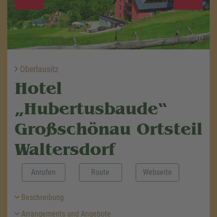
Oberlausitz
Hotel
„Hubertusbaude“
Großschönau Ortsteil
Waltersdorf
Anrufen
Route
Webseite
Beschreibung
Arrangements und Angebote