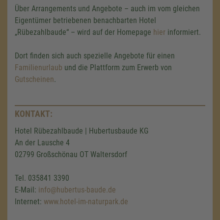
Über Arrangements und Angebote – auch im vom gleichen
Eigentümer betriebenen benachbarten Hotel
„Rübezahlbaude“ – wird auf der Homepage
hier
informiert.
Dort finden sich auch spezielle Angebote für einen
Familienurlaub
und die Plattform zum Erwerb von
Gutscheinen
.
KONTAKT:
Hotel Rübezahlbaude | Hubertusbaude KG
Wir benötigen Ihre Zustimmung,
An der Lausche 4
um den Google Maps-Service zu
02799 Großschönau OT Waltersdorf
laden!
Tel. 035841 3390
Wir verwenden einen Service eines
E-Mail:
info@hubertus-baude.de
Drittanbieters, um Karteninhalte einzubetten.
Internet:
www.hotel-im-naturpark.de
Dieser Service kann Daten zu Ihren
Aktivitäten sammeln. Bitte lesen Sie die