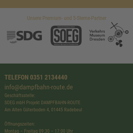
Unsere Premium- und 5-Sterne-Partner
TELEFON 0351 2134440
info@dampfbahn-route.de
Geschäftsstelle:
SOEG mbH Projekt DAMPFBAHN-ROUTE
Am Alten Güterboden 4, 01445 Radebeul
Öffnungszeiten:
Montag – Freitag 09:30 – 17:00 Uhr