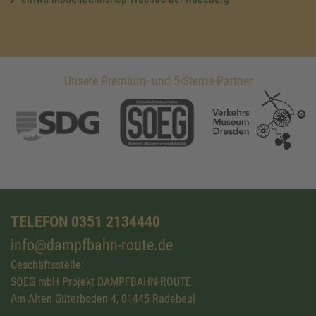
Unsere Premium- und 5-Sterne-Partner
TELEFON 0351 2134440
info@dampfbahn-route.de
Geschäftsstelle:
SOEG mbH Projekt DAMPFBAHN-ROUTE
Am Alten Güterboden 4, 01445 Radebeul