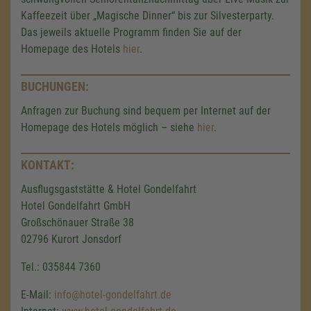
Kaffeezeit über „Magische Dinner“ bis zur Silvesterparty.
Das jeweils aktuelle Programm finden Sie auf der
Homepage des Hotels
hier
.
BUCHUNGEN:
Anfragen zur Buchung sind bequem per Internet auf der
Homepage des Hotels möglich – siehe
hier
.
KONTAKT:
Ausflugsgaststätte & Hotel Gondelfahrt
Hotel Gondelfahrt GmbH
Großschönauer Straße 38
Wir benötigen Ihre Zustimmung,
02796 Kurort Jonsdorf
um den Google Maps-Service zu
Tel.: 035844 7360
laden!
E-Mail:
info@hotel-gondelfahrt.de
Wir verwenden einen Service eines
Drittanbieters, um Karteninhalte einzubetten.