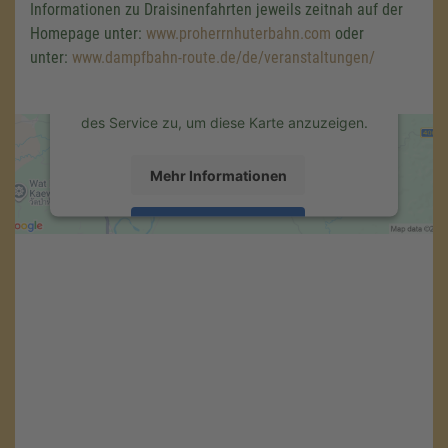
Informationen zu Draisinenfahrten jeweils zeitnah auf der
Wir verwenden einen Service eines
Homepage unter:
www.proherrnhuterbahn.com
oder
Drittanbieters, um Karteninhalte einzubetten.
unter:
www.dampfbahn-route.de/de/veranstaltungen/
Dieser Service kann Daten zu Ihren
Aktivitäten sammeln. Bitte lesen Sie die
Details durch und stimmen Sie der Nutzung
des Service zu, um diese Karte anzuzeigen.
Mehr Informationen
Akzeptieren
powered by
Usercentrics Consent
Management Platform
&
eRecht24