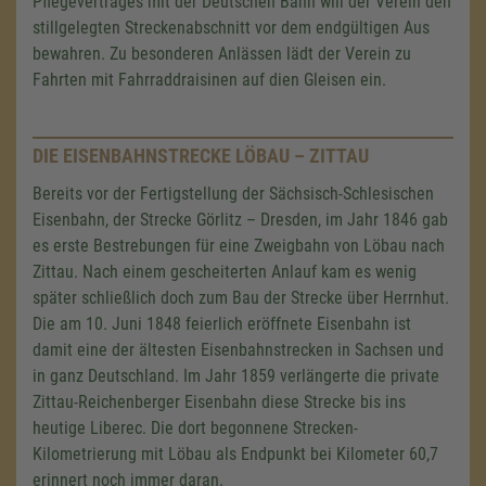
Pflegevertrages mit der Deutschen Bahn will der Verein den
stillgelegten Streckenabschnitt vor dem endgültigen Aus
bewahren. Zu besonderen Anlässen lädt der Verein zu
Fahrten mit Fahrraddraisinen auf dien Gleisen ein.
DIE EISENBAHNSTRECKE LÖBAU – ZITTAU
Bereits vor der Fertigstellung der Sächsisch-Schlesischen
Eisenbahn, der Strecke Görlitz – Dresden, im Jahr 1846 gab
es erste Bestrebungen für eine Zweigbahn von Löbau nach
Zittau. Nach einem gescheiterten Anlauf kam es wenig
später schließlich doch zum Bau der Strecke über Herrnhut.
Die am 10. Juni 1848 feierlich eröffnete Eisenbahn ist
damit eine der ältesten Eisenbahnstrecken in Sachsen und
in ganz Deutschland. Im Jahr 1859 verlängerte die private
Zittau-Reichenberger Eisenbahn diese Strecke bis ins
heutige Liberec. Die dort begonnene Strecken-
Kilometrierung mit Löbau als Endpunkt bei Kilometer 60,7
erinnert noch immer daran.