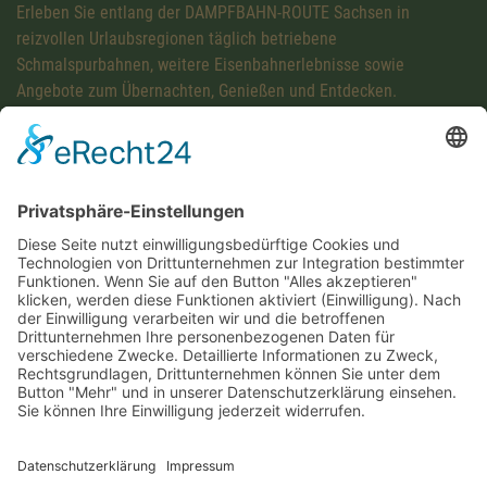
Erleben Sie entlang der DAMPFBAHN-ROUTE Sachsen in
reizvollen Urlaubsregionen täglich betriebene
Schmalspurbahnen, weitere Eisenbahnerlebnisse sowie
Angebote zum Übernachten, Genießen und Entdecken.