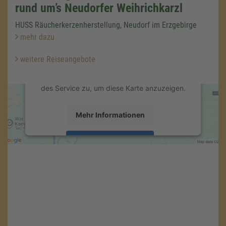
um den Google Maps-Service zu
rund um’s Neudorfer Weihrichkarzl
laden!
HUSS Räucherkerzenherstellung, Neudorf im Erzgebirge
Wir verwenden einen Service eines
mehr dazu
Drittanbieters, um Karteninhalte einzubetten.
Dieser Service kann Daten zu Ihren
weitere Reiseangebote
Aktivitäten sammeln. Bitte lesen Sie die
Details durch und stimmen Sie der Nutzung
des Service zu, um diese Karte anzuzeigen.
Mehr Informationen
Akzeptieren
powered by
Usercentrics Consent
Management Platform
&
eRecht24