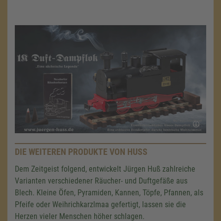
Akzeptieren
powered by
Usercentrics Consent
Management Platform
&
eRecht24
DIE WEITEREN PRODUKTE VON HUSS
Dem Zeitgeist folgend, entwickelt Jürgen Huß zahlreiche
Varianten verschiedener Räucher- und Duftgefäße aus
Blech. Kleine Öfen, Pyramiden, Kannen, Töpfe, Pfannen, als
Pfeife oder Weihrichkarzlmaa gefertigt, lassen sie die
Herzen vieler Menschen höher schlagen.