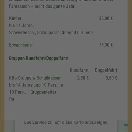
Fahrsaison – nicht das ganze Jahr
Kinder
35,00 €
bis 14 Jahre,
Schwerbesch., Sozialpass/ Chemnitz, Hunde
Erwachsene
75,00 €
Gruppen Rundfahrt/Doppelfahrt
Wir benötigen Ihre Zustimmung,
Rundfahrt
Doppelfahrt
um den Google Maps-Service zu
Kita-Gruppen/ Schulklassen
2,50 €
3,50 €
laden!
bis 14 Jahre , ab 10 Pers., je
Wir verwenden einen Service eines
10 Pers., 1 Gruppenleiter
Drittanbieters, um Karteninhalte einzubetten.
frei
Dieser Service kann Daten zu Ihren
Aktivitäten sammeln. Bitte lesen Sie die
Details durch und stimmen Sie der Nutzung
des Service zu, um diese Karte anzuzeigen.