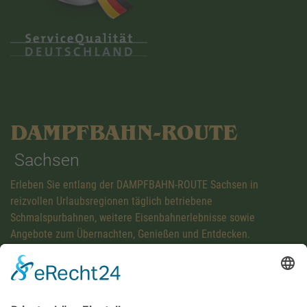
DAMPFBAHN-ROUTE
Sachsen
Erleben Sie entlang der DAMPFBAHN-ROUTE Sachsen in
reizvollen Urlaubsregionen täglich betriebene
Schmalspurbahnen, weitere Eisenbahnerlebnisse sowie
Angebote zum Übernachten, Genießen und Entdecken.